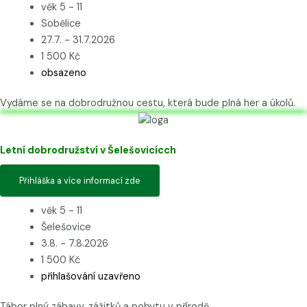
věk 5 - 11
Sobělice
27.7. - 31.7.2026
1 500 Kč
obsazeno
Vydáme se na dobrodružnou cestu, která bude plná her a úkolů.
Letní dobrodružství v Šelešovicícch
Přihláška a více informací zde
věk 5 - 11
Šelešovice
3.8. - 7.8.2026
1 500 Kč
přihlašování uzavřeno
Tábor plný zábavy, zážitků a pobytu v přírodě.