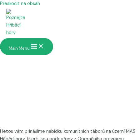
Přeskočit na obsah
Příměstské tábory -
léto 2026
Main Menu
Komunitní tábory v Hříběcích horách
I letos vám přinášíme nabídku komunitních táborů na území MAS
Hříběcí hory, které jsou podpořeny z Operačního programu