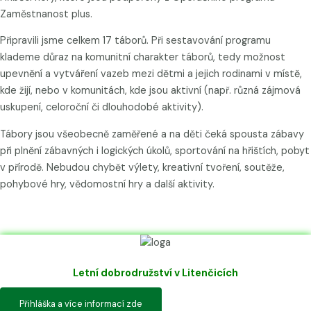
Zaměstnanost plus.
Připravili jsme celkem 17 táborů. Při sestavování programu
klademe důraz na komunitní charakter táborů, tedy možnost
upevnění a vytváření vazeb mezi dětmi a jejich rodinami v místě,
kde žijí, nebo v komunitách, kde jsou aktivní (např. různá zájmová
uskupení, celoroční či dlouhodobé aktivity).
Tábory jsou všeobecně zaměřené a na děti čeká spousta zábavy
při plnění zábavných i logických úkolů, sportování na hřištích, pobyt
v přírodě. Nebudou chybět výlety, kreativní tvoření, soutěže,
pohybové hry, vědomostní hry a další aktivity.
Letní dobrodružství v Litenčicích
Přihláška a více informací zde