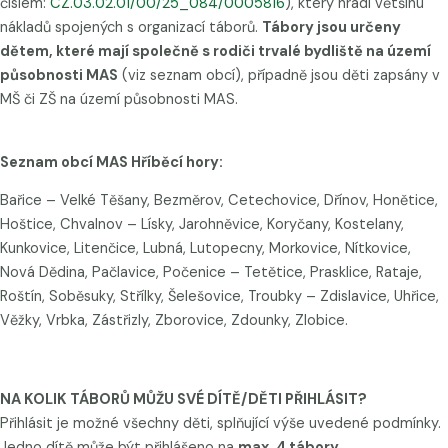
číslem:
CZ.03.02.01/00/25_084/0005816
)
, který hradí většinu
nákladů spojených s organizací táborů.
Tábory jsou určeny
dětem, které mají společně s rodiči trvalé bydliště na území
působnosti MAS
(viz seznam obcí), případně jsou děti zapsány v
MŠ či ZŠ na území působnosti MAS.
Seznam obcí MAS Hříběcí hory:
Bařice – Velké Těšany, Bezměrov, Cetechovice, Dřínov, Honětice,
Hoštice, Chvalnov – Lísky, Jarohněvice, Koryčany, Kostelany,
Kunkovice, Litenčice, Lubná, Lutopecny, Morkovice, Nítkovice,
Nová Dědina, Pačlavice, Počenice – Tetětice, Prasklice, Rataje,
Roštín, Soběsuky, Střílky, Šelešovice, Troubky – Zdislavice, Uhřice,
Věžky, Vrbka, Zástřizly, Zborovice, Zdounky, Zlobice.
NA KOLIK TÁBORŮ MŮŽU SVÉ DÍTĚ/DĚTI PŘIHLÁSIT?
Přihlásit je možné
všechny děti, splňující výše uvedené podmínky
.
Jedno dítě může být přihlášeno na
max. 4 tábory.