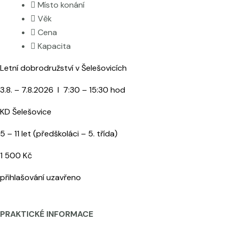
Místo konání
Věk
Cena
Kapacita
Letní dobrodružství v Šelešovicích
3.8. – 7.8.2026 I 7:30 – 15:30 hod
KD Šelešovice
5 – 11 let (předškoláci – 5. třída)
1 500 Kč
přihlašování uzavřeno
PR
AKTICKÉ
INFORMACE