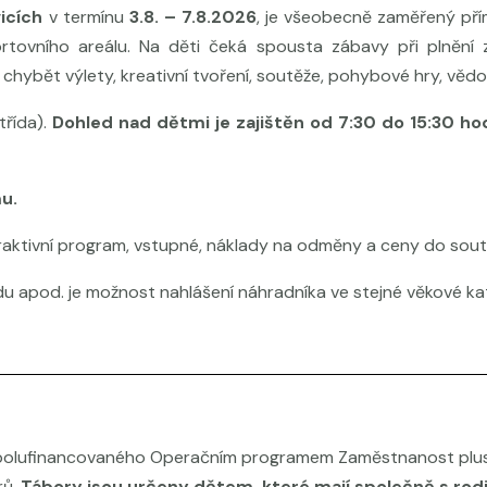
icích
v termínu
3.8. – 7.8.2026
, je všeobecně zaměřený pří
rtovního areálu. Na děti čeká spousta zábavy při plnění z
ybět výlety, kreativní tvoření, soutěže, pohybové hry, vědomo
třída).
Dohled nad dětmi je zajištěn od 7:30 do 15:30 ho
mu.
raktivní program, vstupné, náklady na odměny a ceny do soutě
u apod. je možnost nahlášení náhradníka ve stejné věkové ka
 spolufinancovaného Operačním programem Zaměstnanost plus
rů.
Tábory jsou určeny dětem, které mají společně s rodi