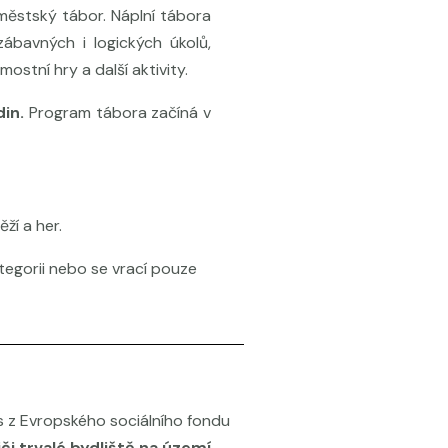
městský tábor. Náplní tábora
ábavných i logických úkolů,
stní hry a další aktivity.
din.
Program tábora začíná v
ží a her.
tegorii nebo se vrací pouze
 z Evropského sociálního fondu
či trvalé bydliště na území