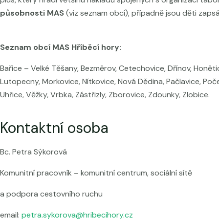
působnosti MAS
(viz seznam obcí), případně jsou děti zap
Seznam obcí MAS Hříběcí hory:
Bařice – Velké Těšany, Bezměrov, Cetechovice, Dřínov, Honětic
Lutopecny, Morkovice, Nítkovice, Nová Dědina, Pačlavice, Počeni
Uhřice, Věžky, Vrbka, Zástřizly, Zborovice, Zdounky, Zlobice.
Kontaktní osoba
Bc. Petra Sýkorová
Komunitní pracovník – komunitní centrum, sociální sítě
a podpora cestovního ruchu
email:
petra.sykorova@hribecihory.cz