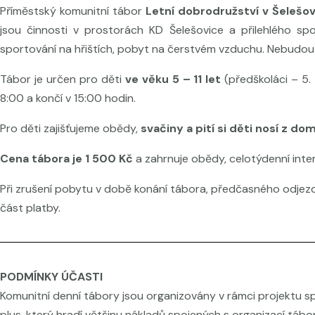
Příměstský komunitní tábor
Letní dobrodružství v Šelešov
jsou činnosti v prostorách KD Šelešovice a přilehlého spo
sportování na hřištích, pobyt na čerstvém vzduchu. Nebudou ch
Tábor je určen pro děti
ve věku 5 – 11 let
(předškoláci – 5. 
8:00 a končí v 15:00 hodin.
Pro děti zajišťujeme obědy,
svačiny a pití si děti nosí z do
Cena tábora je 1 500 Kč
a zahrnuje obědy, celotýdenní inte
Při zrušení pobytu v době konání tábora, předčasného odjezd
část platby.
PODMÍNKY ÚČASTI
Komunitní denní tábory jsou organizovány v rámci projektu
plus, který hradí většinu nákladů spojených s organizací tábo