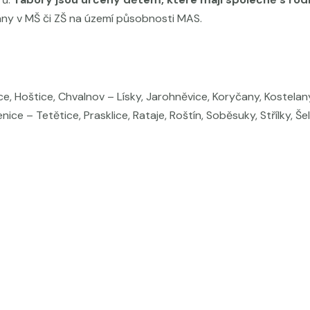
sány v MŠ či ZŠ na území působnosti MAS.
e, Hoštice, Chvalnov – Lísky, Jarohněvice, Koryčany, Kostelany
ce – Tetětice, Prasklice, Rataje, Roštín, Soběsuky, Střílky, Še