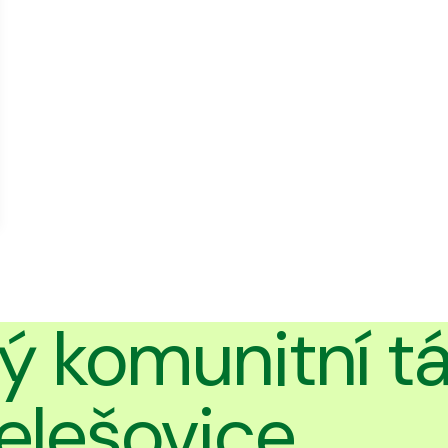
ý komunitní t
elešovice