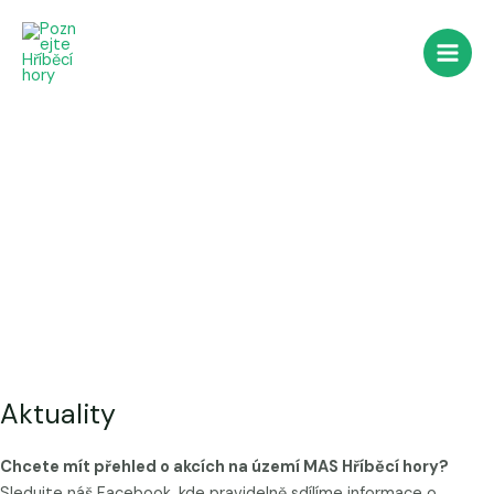
Novinky z regionu
Přeskočit
na
obsah
Main
Men
Aktuality
Chcete mít přehled o akcích na území MAS Hříběcí hory?
Sledujte náš Facebook, kde pravidelně sdílíme informace o