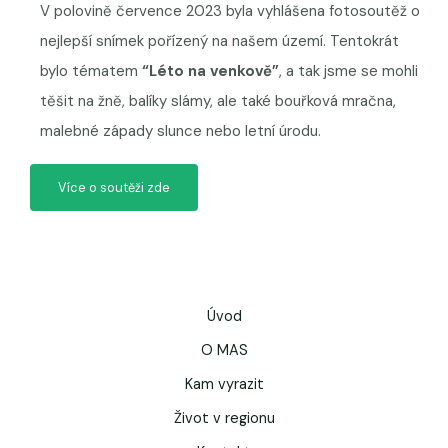
V polovině července 2023 byla vyhlášena fotosoutěž o
nejlepší snímek pořízený na našem území. Tentokrát
bylo tématem
“Léto na venkově”
,
a tak jsme se mohli
těšit na žně, balíky slámy, ale také
bouřková mračna,
malebné západy slunce nebo letní úrodu.
Více o soutěži zde
Úvod
O MAS
Kam vyrazit
Život v regionu