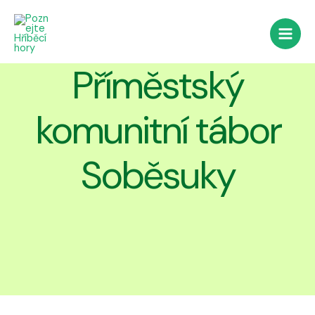
Přeskočit
na
obsah
Main
Příměstský
Men
komunitní tábor
Soběsuky