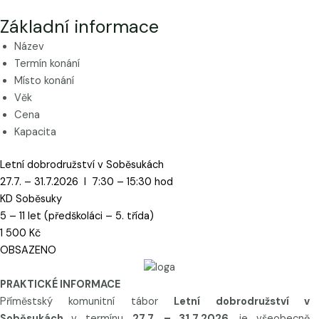
Základní informace
Název
Termín konání
Místo konání
Věk
Cena
Kapacita
Letní dobrodružství v Soběsukách
27.7. – 31.7.2026 I 7:30 – 15:30 hod
KD Soběsuky
5 – 11 let (předškoláci – 5. třída)
1 500 Kč
OBSAZENO
PR
AKTICKÉ
INFORMACE
Příměstský komunitní tábor
Letní dobrodružství v
Soběsukách
v termínu
27.7. – 31.7.2026
, je všeobecně