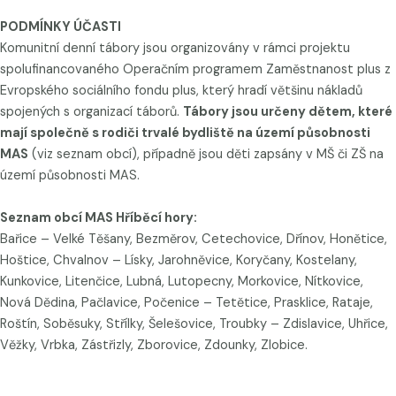
PODMÍNKY ÚČASTI
Komunitní denní tábory jsou organizovány v rámci projektu
spolufinancovaného Operačním programem Zaměstnanost plus z
Evropského sociálního fondu plus, který hradí většinu nákladů
spojených s organizací táborů.
Tábory jsou určeny dětem, které
mají společně s rodiči trvalé bydliště na území působnosti
MAS
(viz seznam obcí), případně jsou děti zapsány v MŠ či ZŠ na
území působnosti MAS.
Seznam obcí MAS Hříběcí hory:
Bařice – Velké Těšany, Bezměrov, Cetechovice, Dřínov, Honětice,
Hoštice, Chvalnov – Lísky, Jarohněvice, Koryčany, Kostelany,
Kunkovice, Litenčice, Lubná, Lutopecny, Morkovice, Nítkovice,
Nová Dědina, Pačlavice, Počenice – Tetětice, Prasklice, Rataje,
Roštín, Soběsuky, Střílky, Šelešovice, Troubky – Zdislavice, Uhřice,
Věžky, Vrbka, Zástřizly, Zborovice, Zdounky, Zlobice.