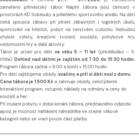
zaměřený příměstský tábor. Náplní tábora jsou činnosti v
prostorách KD Soběsuky a přilehlého sportovního areálu. Na děti
čeká spousta zábavy při plnění zábavných i logických úkolů,
sportování na hřištích, pobyt na čerstvém vzduchu. Nebudou
chybět výlety, kreativní tvoření, soutěže, pohybové hry,
vědomostní hry a další aktivity.
Tábor je určen pro děti
ve věku 5 – 11 let
(předškoláci – 5.
třída).
Dohled nad dětmi je zajištěn od 7:30 do 15:30 hodin.
Program tábora začíná v 8:00 a končí v 15:00 hodin.
Pro děti zajišťujeme obědy,
svačiny a pití si děti nosí z domu.
Cena tábora je 1 500 Kč
a zahrnuje obědy, celotýdenní
interaktivní program, vstupné, náklady na odměny a ceny do
soutěží a her.
Při zrušení pobytu v době konání tábora, předčasného odjezdu
apod. je možnost nahlášení náhradníka ve stejné věkové
kategorii nebo se vrací pouze část platby.